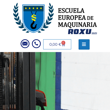
0
0,00
€