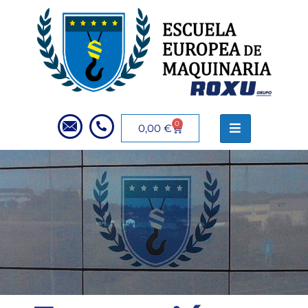
0
0,00
€