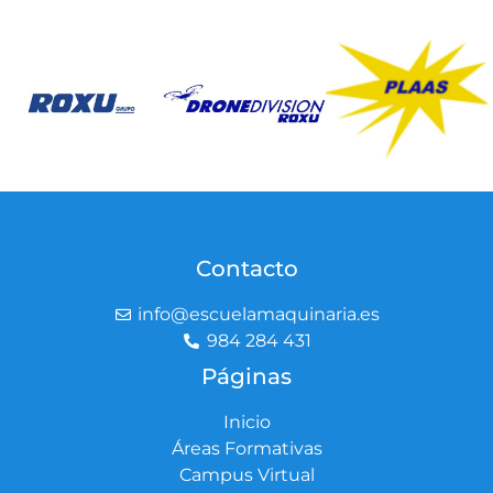
Contacto
info@escuelamaquinaria.es
984 284 431
Páginas
Inicio
Áreas Formativas
Campus Virtual