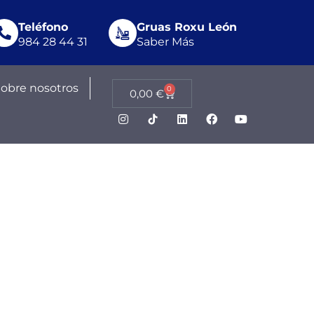
Teléfono
Gruas Roxu León
984 28 44 31
Saber Más
Sobre nosotros
0
0,00
€